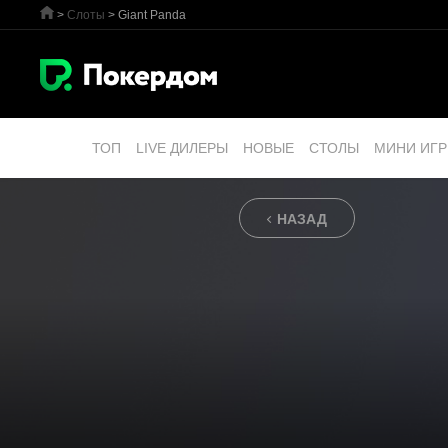
>
Слоты
>
Giant Panda
ТОП
LIVE ДИЛЕРЫ
НОВЫЕ
СТОЛЫ
МИНИ ИГ
НАЗАД