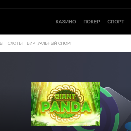
КАЗИНО
ПОКЕР
СПОРТ
РЫ
СЛОТЫ
ВИРТУАЛЬНЫЙ СПОРТ