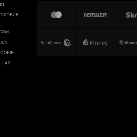
ИЯ
УСЛОВИЯ
COM
LICY
OOKIE
ННАЯ