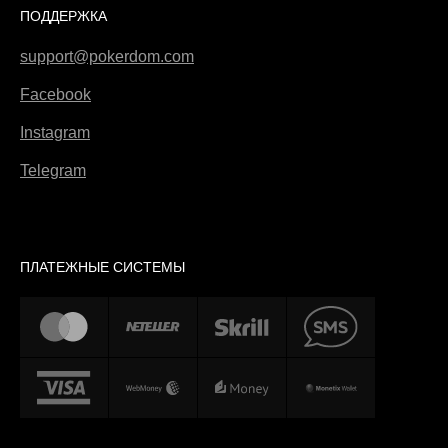
ПОДДЕРЖКА
support@pokerdom.com
Facebook
Instagram
Telegram
ПЛАТЕЖНЫЕ СИСТЕМЫ