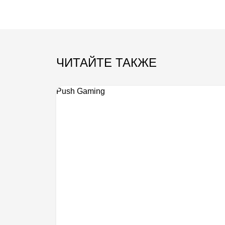
ЧИТАЙТЕ ТАКЖЕ
Push Gaming