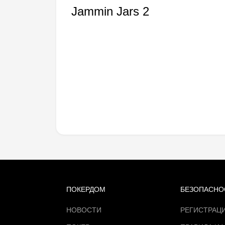
Jammin Jars 2
ПОКЕРДОМ
БЕЗОПАСНО
НОВОСТИ
РЕГИСТРАЦ