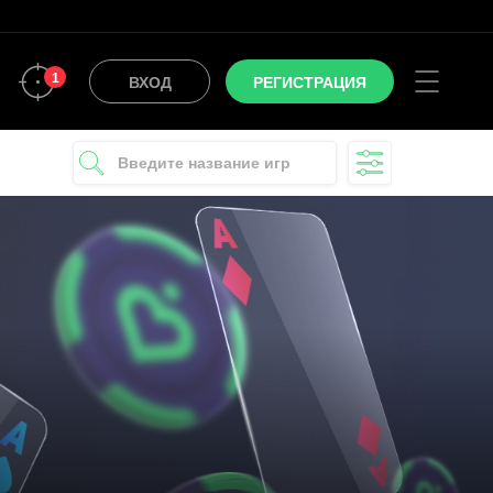
1
ВХОД
РЕГИСТРАЦИЯ