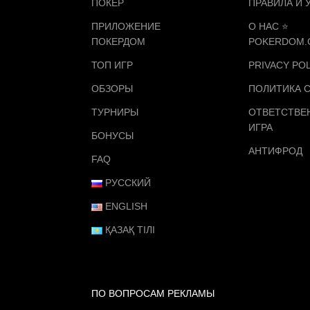
ПОКЕР
ПРАВИЛА И 
ПРИЛОЖЕНИЕ
О НАС ⭐️
ПОКЕРДОМ
POKERDOM.
ТОП ИГР
PRIVACY PO
ОБЗОРЫ
ПОЛИТИКА C
ТУРНИРЫ
ОТВЕТСТВЕ
ИГРА
БОНУСЫ
АНТИФРОД
FAQ
РУССКИЙ
ENGLISH
ҚАЗАҚ ТІЛІ
ПО ВОПРОСАМ РЕКЛАМЫ