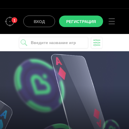
1
ВХОД
РЕГИСТРАЦИЯ