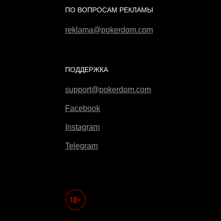
ПО ВОПРОСАМ РЕКЛАМЫ
reklama@pokerdom.com
ПОДДЕРЖКА
support@pokerdom.com
Facebook
Instagram
Telegram