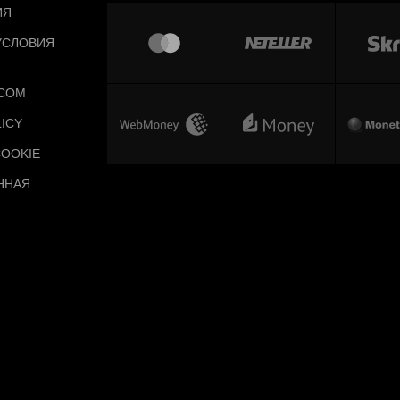
ИЯ
УСЛОВИЯ
COM
LICY
OOKIE
ННАЯ