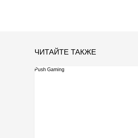
ЧИТАЙТЕ ТАКЖЕ
Push Gaming