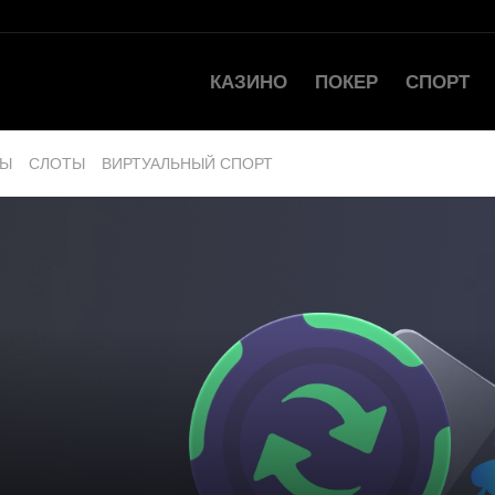
КАЗИНО
ПОКЕР
СПОРТ
РЫ
СЛОТЫ
ВИРТУАЛЬНЫЙ СПОРТ