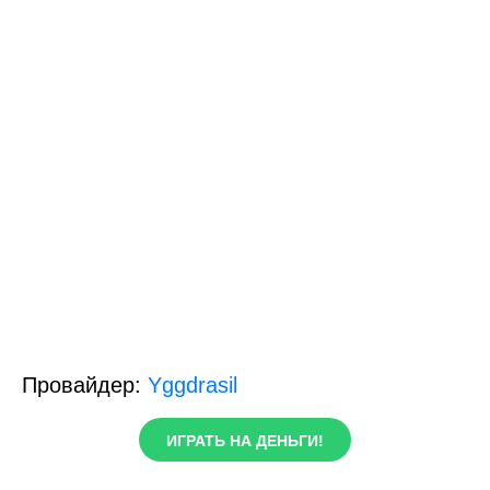
Провайдер:
Yggdrasil
ИГРАТЬ НА ДЕНЬГИ!