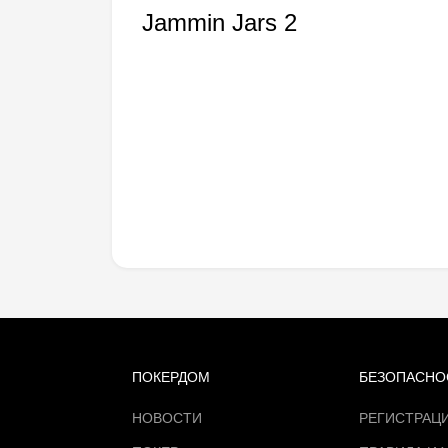
Jammin Jars 2
ПОКЕРДОМ
БЕЗОПАСНО
НОВОСТИ
РЕГИСТРАЦ