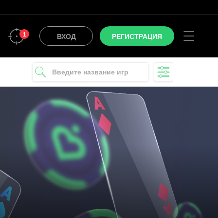
1
ВХОД
РЕГИСТРАЦИЯ