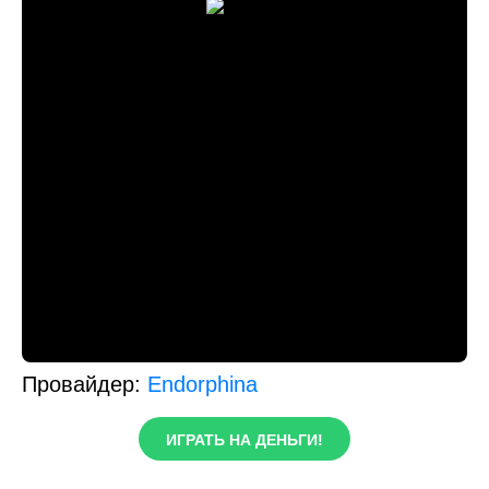
Провайдер:
Endorphina
ИГРАТЬ НА ДЕНЬГИ!