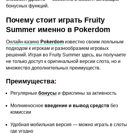
бонусных функций.
Почему стоит играть Fruity
Summer именно в Pokerdom
Онлайн-казино
Pokerdom
известно своим лояльным
подходом к игрокам и разнообразием игровых
решений. Играя во Fruity Summer здесь, вы получаете
не только доступ к оригинальной версии слота, но и
множество дополнительных преимуществ.
Преимущества:
Регулярные
бонусы
и фриспины за активность
Молниеносное
введение и вывод средств
без
комиссии
Удобная мобильная версия — можно играть в слоты
где угодно