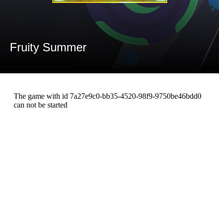
Fruity Summer