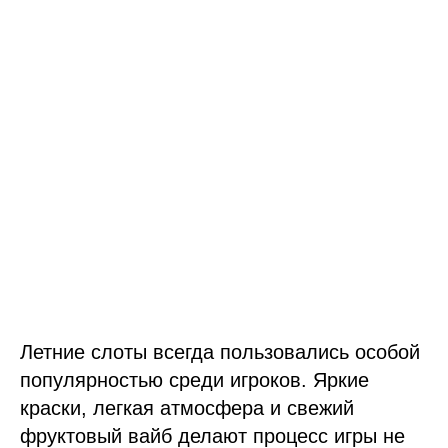
Летние слоты всегда пользовались особой
популярностью среди игроков. Яркие
краски, легкая атмосфера и свежий
фруктовый вайб делают процесс игры не