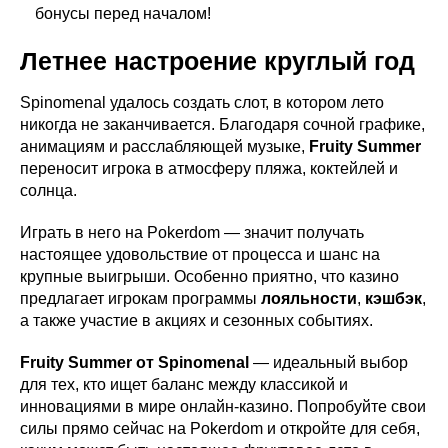
бонусы перед началом!
Летнее настроение круглый год
Spinomenal удалось создать слот, в котором лето
никогда не заканчивается. Благодаря сочной графике,
анимациям и расслабляющей музыке,
Fruity Summer
переносит игрока в атмосферу пляжа, коктейлей и
солнца.
Играть в него на Pokerdom — значит получать
настоящее удовольствие от процесса и шанс на
крупные выигрыши. Особенно приятно, что казино
предлагает игрокам программы
лояльности
,
кэшбэк
,
а также участие в акциях и сезонных событиях.
Fruity Summer от Spinomenal
— идеальный выбор
для тех, кто ищет баланс между классикой и
инновациями в мире онлайн-казино. Попробуйте свои
силы прямо сейчас на Pokerdom и откройте для себя,