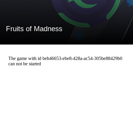
Fruits of Madness