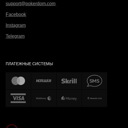
support@pokerdom.com
Facebook
Instagram
Telegram
ПЛАТЕЖНЫЕ СИСТЕМЫ