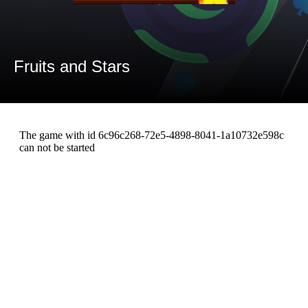
Fruits and Stars