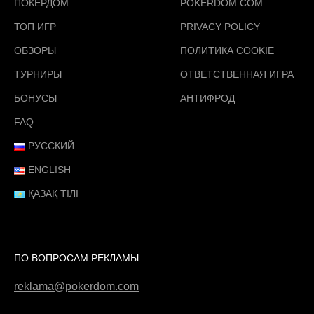
ПОКЕРДОМ
POKERDOM.COM
ТОП ИГР
PRIVACY POLICY
ОБЗОРЫ
ПОЛИТИКА COOKIE
ТУРНИРЫ
ОТВЕТСТВЕННАЯ ИГРА
БОНУСЫ
АНТИФРОД
FAQ
РУССКИЙ
ENGLISH
ҚАЗАҚ ТІЛІ
ПО ВОПРОСАМ РЕКЛАМЫ
reklama@pokerdom.com