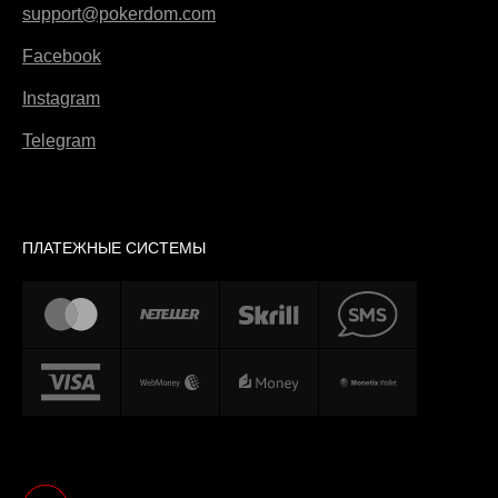
support@pokerdom.com
Facebook
Instagram
Telegram
ПЛАТЕЖНЫЕ СИСТЕМЫ