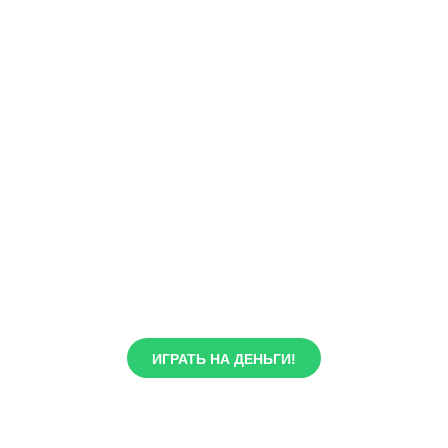
ИГРАТЬ НА ДЕНЬГИ!