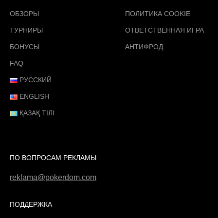
ОБЗОРЫ
ПОЛИТИКА COOKIE
ТУРНИРЫ
ОТВЕТСТВЕННАЯ ИГРА
БОНУСЫ
АНТИФРОД
FAQ
РУССКИЙ
ENGLISH
ҚАЗАҚ ТІЛІ
ПО ВОПРОСАМ РЕКЛАМЫ
reklama@pokerdom.com
ПОДДЕРЖКА