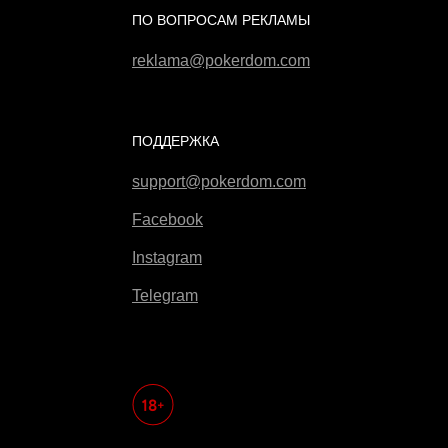
ПО ВОПРОСАМ РЕКЛАМЫ
reklama@pokerdom.com
ПОДДЕРЖКА
support@pokerdom.com
Facebook
Instagram
Telegram