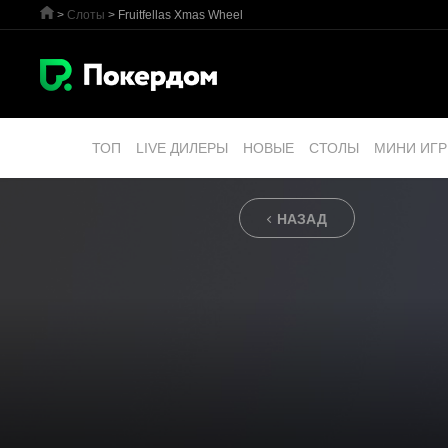
>
Слоты
>
Fruitfellas Xmas Wheel
ТОП
LIVE ДИЛЕРЫ
НОВЫЕ
СТОЛЫ
МИНИ ИГ
НАЗАД