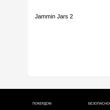
Jammin Jars 2
ПОКЕРДОМ
БЕЗОПАСНО