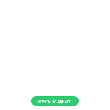
ИГРАТЬ НА ДЕНЬГИ!