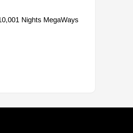
10,001 Nights MegaWays