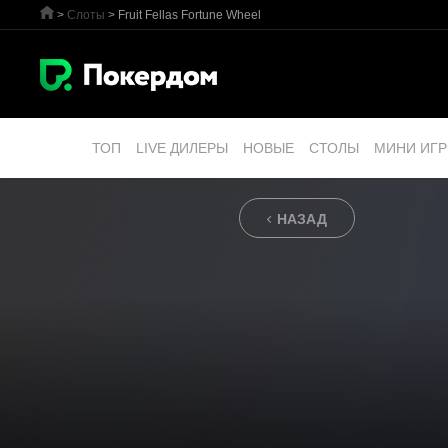
>
Слоты
>
Fruit Fellas Fortune Wheel
ТОП
LIVE ДИЛЕРЫ
НОВЫЕ
СТОЛЫ
МИНИ ИГ
НАЗАД