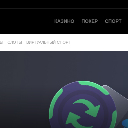
КАЗИНО
ПОКЕР
СПОРТ
РЫ
СЛОТЫ
ВИРТУАЛЬНЫЙ СПОРТ