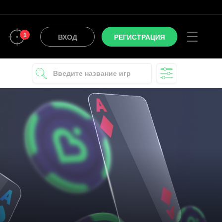
1
ВХОД
РЕГИСТРАЦИЯ