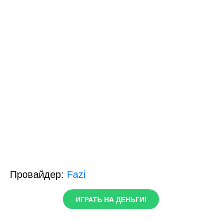
Провайдер:
Fazi
ИГРАТЬ НА ДЕНЬГИ!