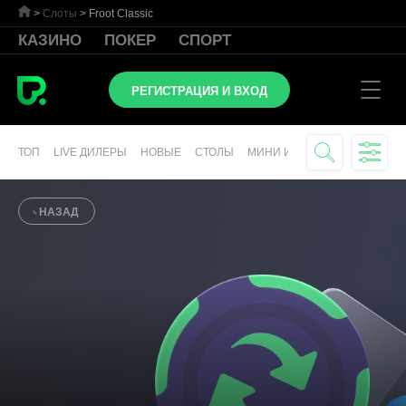
>
Слоты
>
Froot Classic
КАЗИНО
ПОКЕР
СПОРТ
РЕГИСТРАЦИЯ И ВХОД
ТОП
LIVE ДИЛЕРЫ
НОВЫЕ
СТОЛЫ
МИНИ ИГРЫ
СЛОТЫ
ВИР
НАЗАД