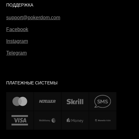
ПОДДЕРЖКА
support@pokerdom.com
Facebook
Instagram
Telegram
ПЛАТЕЖНЫЕ СИСТЕМЫ