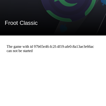
Froot Classic