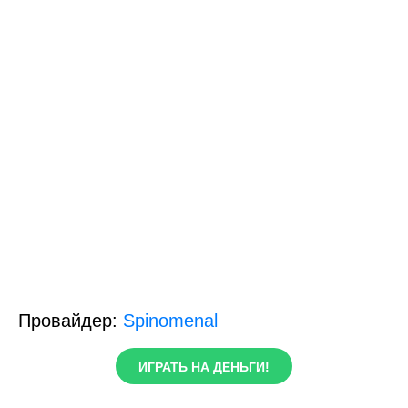
Провайдер:
Spinomenal
ИГРАТЬ НА ДЕНЬГИ!