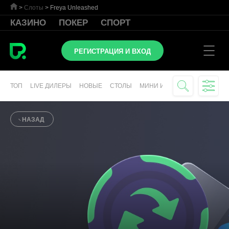
>
Слоты
>
Freya Unleashed
КАЗИНО
ПОКЕР
СПОРТ
РЕГИСТРАЦИЯ И ВХОД
ТОП
LIVE ДИЛЕРЫ
НОВЫЕ
СТОЛЫ
МИНИ ИГРЫ
СЛОТЫ
ВИР
НАЗАД