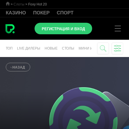
>
Слоты
>
Foxy Hot 20
КАЗИНО
ПОКЕР
СПОРТ
РЕГИСТРАЦИЯ И ВХОД
ТОП
LIVE ДИЛЕРЫ
НОВЫЕ
СТОЛЫ
МИНИ ИГРЫ
СЛОТЫ
ВИР
НАЗАД