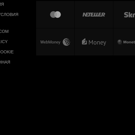
ИЯ
УСЛОВИЯ
COM
LICY
OOKIE
ННАЯ