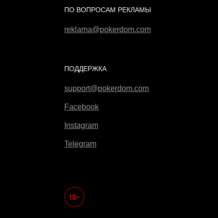
ПО ВОПРОСАМ РЕКЛАМЫ
reklama@pokerdom.com
ПОДДЕРЖКА
support@pokerdom.com
Facebook
Instagram
Telegram