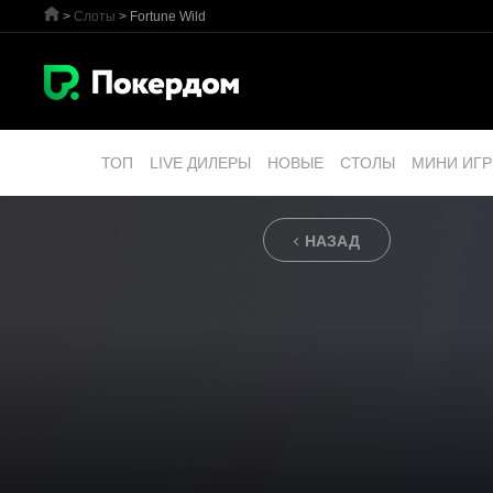
>
Слоты
>
Fortune Wild
ТОП
LIVE ДИЛЕРЫ
НОВЫЕ
СТОЛЫ
МИНИ ИГ
НАЗАД