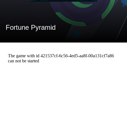
Fortune Pyramid