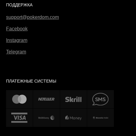
ПОДДЕРЖКА
support@pokerdom.com
Facebook
Instagram
Telegram
ПЛАТЕЖНЫЕ СИСТЕМЫ