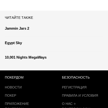
ЧИТАЙТЕ ТАКЖЕ
Jammin Jars 2
Egypt Sky
10,001 Nights MegaWays
ПОКЕРДОМ
БЕЗОПАСНОСТЬ
НОВОСТИ
РЕГИСТРАЦИЯ
ПОКЕР
ПРАВИЛА И УСЛОВИЯ
ПРИЛОЖЕНИЕ
О НАС ⭐️