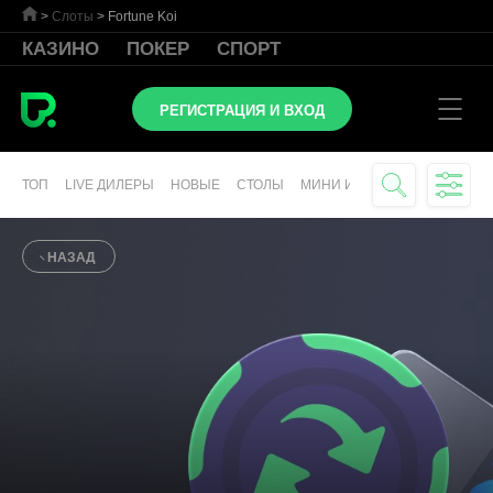
>
Слоты
>
Fortune Koi
КАЗИНО
ПОКЕР
СПОРТ
РЕГИСТРАЦИЯ И ВХОД
ТОП
LIVE ДИЛЕРЫ
НОВЫЕ
СТОЛЫ
МИНИ ИГРЫ
СЛОТЫ
ВИР
НАЗАД