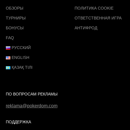
ОБЗОРЫ
ПОЛИТИКА COOKIE
ТУРНИРЫ
ОТВЕТСТВЕННАЯ ИГРА
БОНУСЫ
АНТИФРОД
FAQ
РУССКИЙ
ENGLISH
ҚАЗАҚ ТІЛІ
ПО ВОПРОСАМ РЕКЛАМЫ
reklama@pokerdom.com
ПОДДЕРЖКА