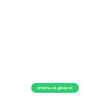
ИГРАТЬ НА ДЕНЬГИ!