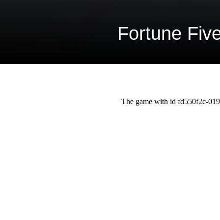
Fortune Fiv