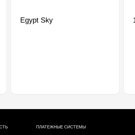
Egypt Sky
СТЬ
ПЛАТЕЖНЫЕ СИСТЕМЫ