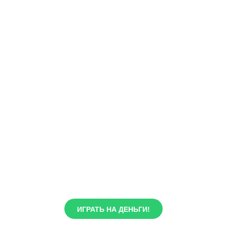
ИГРАТЬ НА ДЕНЬГИ!