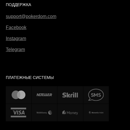
ПОДДЕРЖКА
support@pokerdom.com
Facebook
Instagram
Telegram
ПЛАТЕЖНЫЕ СИСТЕМЫ