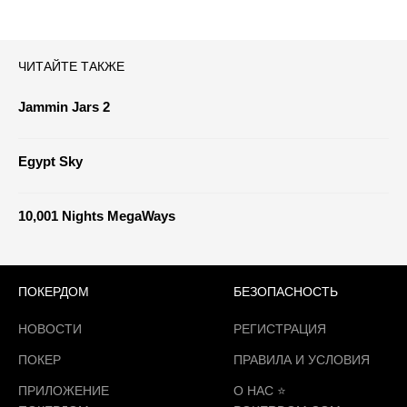
ЧИТАЙТЕ ТАКЖЕ
Jammin Jars 2
Egypt Sky
10,001 Nights MegaWays
ПОКЕРДОМ
БЕЗОПАСНОСТЬ
НОВОСТИ
РЕГИСТРАЦИЯ
ПОКЕР
ПРАВИЛА И УСЛОВИЯ
ПРИЛОЖЕНИЕ
О НАС ⭐️