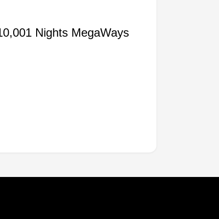
10,001 Nights MegaWays