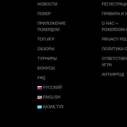
НОВОСТИ
РЕГИСТРАЦ
ПОКЕР
ПРАВИЛА И 
ПРИЛОЖЕНИЕ
О НАС ⭐️
ПОКЕРДОМ
POKERDOM.
ТОП ИГР
PRIVACY PO
ОБЗОРЫ
ПОЛИТИКА C
ТУРНИРЫ
ОТВЕТСТВЕ
ИГРА
БОНУСЫ
АНТИФРОД
FAQ
РУССКИЙ
ENGLISH
ҚАЗАҚ ТІЛІ