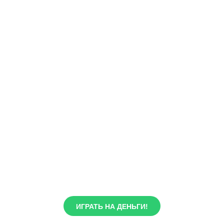
ИГРАТЬ НА ДЕНЬГИ!