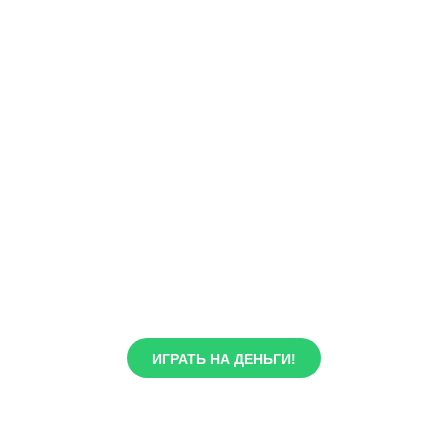
ИГРАТЬ НА ДЕНЬГИ!