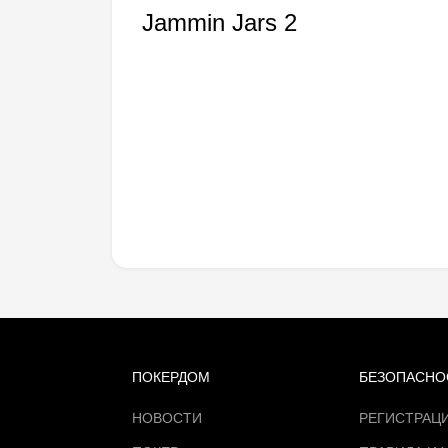
Jammin Jars 2
ПОКЕРДОМ
БЕЗОПАСНО
НОВОСТИ
РЕГИСТРАЦ