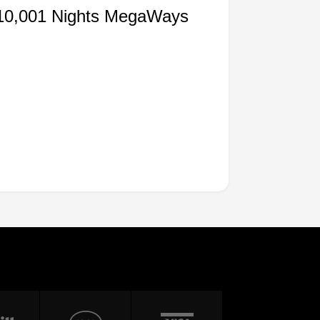
10,001 Nights MegaWays