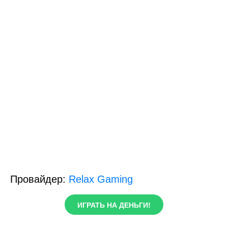
Провайдер:
Relax Gaming
ИГРАТЬ НА ДЕНЬГИ!