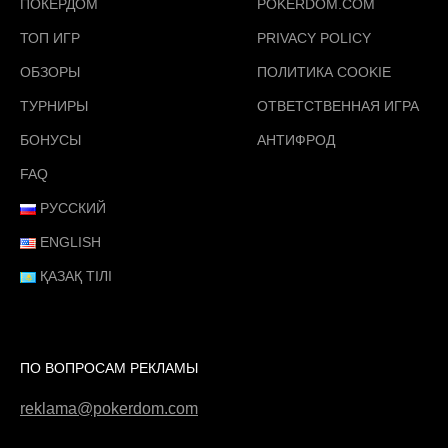
ПОКЕРДОМ
POKERDOM.COM
ТОП ИГР
PRIVACY POLICY
ОБЗОРЫ
ПОЛИТИКА COOKIE
ТУРНИРЫ
ОТВЕТСТВЕННАЯ ИГРА
БОНУСЫ
АНТИФРОД
FAQ
РУССКИЙ
ENGLISH
ҚАЗАҚ ТІЛІ
ПО ВОПРОСАМ РЕКЛАМЫ
reklama@pokerdom.com