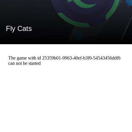
Fly Cats