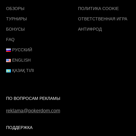
ОБЗОРЫ
ПОЛИТИКА COOKIE
ТУРНИРЫ
ОТВЕТСТВЕННАЯ ИГРА
БОНУСЫ
АНТИФРОД
FAQ
РУССКИЙ
ENGLISH
ҚАЗАҚ ТІЛІ
ПО ВОПРОСАМ РЕКЛАМЫ
reklama@pokerdom.com
ПОДДЕРЖКА