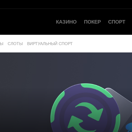
КАЗИНО
ПОКЕР
СПОРТ
РЫ
СЛОТЫ
ВИРТУАЛЬНЫЙ СПОРТ