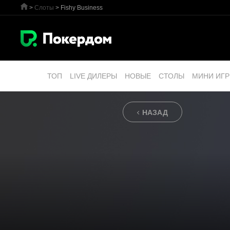
>
Слоты
>
Fishy Business
ТОП
LIVE ДИЛЕРЫ
НОВЫЕ
СТОЛЫ
МИНИ ИГ
НАЗАД