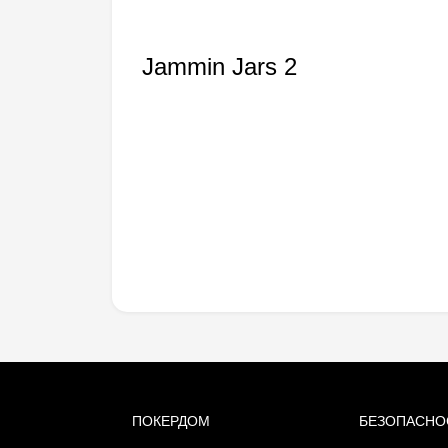
Jammin Jars 2
ПОКЕРДОМ
БЕЗОПАСНО