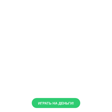
ИГРАТЬ НА ДЕНЬГИ!