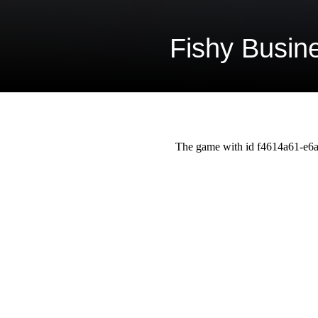
Fishy Busin