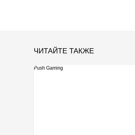
ЧИТАЙТЕ ТАКЖЕ
Push Gaming