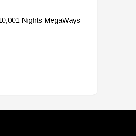
10,001 Nights MegaWays