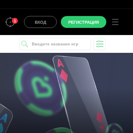
1
ВХОД
РЕГИСТРАЦИЯ