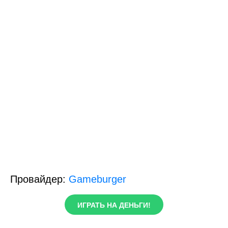
Провайдер:
Gameburger
ИГРАТЬ НА ДЕНЬГИ!