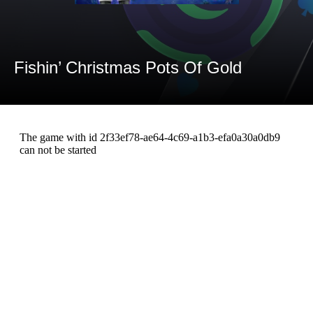
Fishin’ Christmas Pots Of Gold