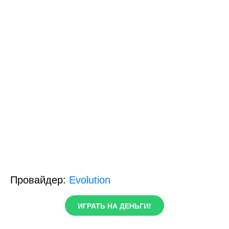
Провайдер:
Evolution
ИГРАТЬ НА ДЕНЬГИ!