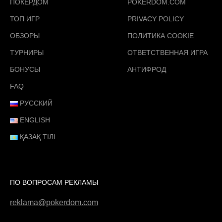
ПОКЕРДОМ
POKERDOM.COM
ТОП ИГР
PRIVACY POLICY
ОБЗОРЫ
ПОЛИТИКА COOKIE
ТУРНИРЫ
ОТВЕТСТВЕННАЯ ИГРА
БОНУСЫ
АНТИФРОД
FAQ
РУССКИЙ
ENGLISH
ҚАЗАҚ ТІЛІ
ПО ВОПРОСАМ РЕКЛАМЫ
reklama@pokerdom.com