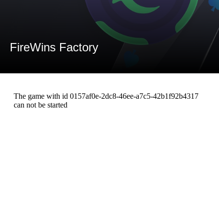
FireWins Factory