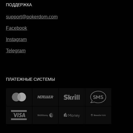
ПОДДЕРЖКА
support@pokerdom.com
Facebook
Instagram
Telegram
ПЛАТЕЖНЫЕ СИСТЕМЫ