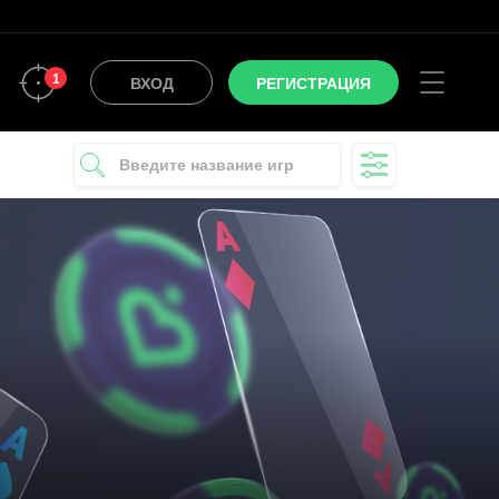
1
ВХОД
РЕГИСТРАЦИЯ