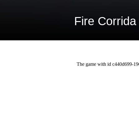
Fire Corrida