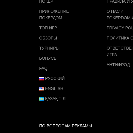
ПОКЕР
ПРАВИЛА И 
ПРИЛОЖЕНИЕ
О НАС ⭐️
ПОКЕРДОМ
POKERDOM.
ТОП ИГР
PRIVACY PO
ОБЗОРЫ
ПОЛИТИКА C
ТУРНИРЫ
ОТВЕТСТВЕ
ИГРА
БОНУСЫ
АНТИФРОД
FAQ
РУССКИЙ
ENGLISH
ҚАЗАҚ ТІЛІ
ПО ВОПРОСАМ РЕКЛАМЫ