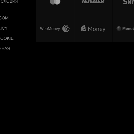
УСЛОВИЯ
COM
LICY
OOKIE
ННАЯ