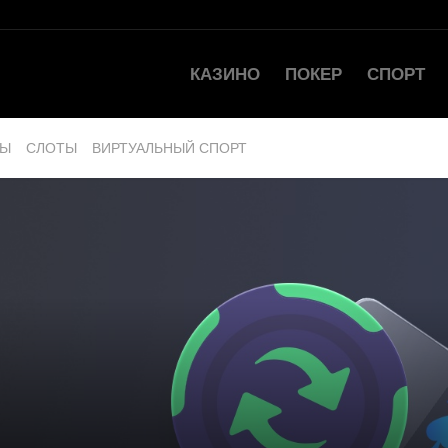
КАЗИНО
ПОКЕР
СПОРТ
РЫ
СЛОТЫ
ВИРТУАЛЬНЫЙ СПОРТ