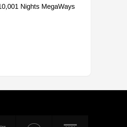
10,001 Nights MegaWays