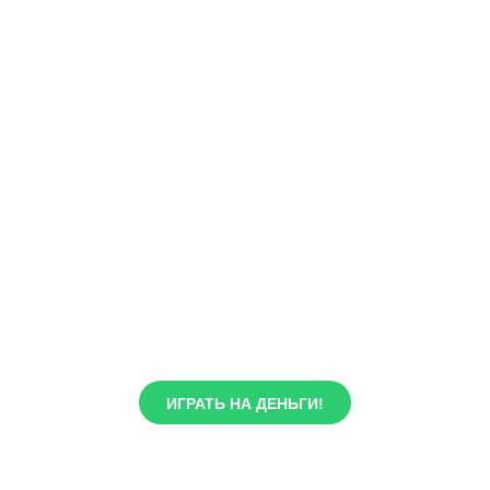
ИГРАТЬ НА ДЕНЬГИ!