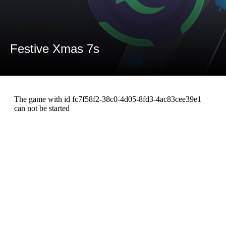
Festive Xmas 7s