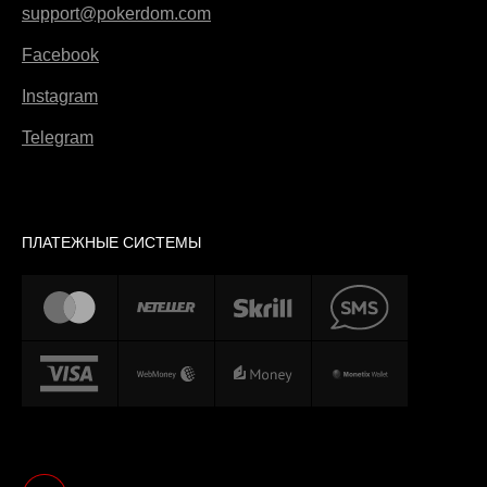
support@pokerdom.com
Facebook
Instagram
Telegram
ПЛАТЕЖНЫЕ СИСТЕМЫ