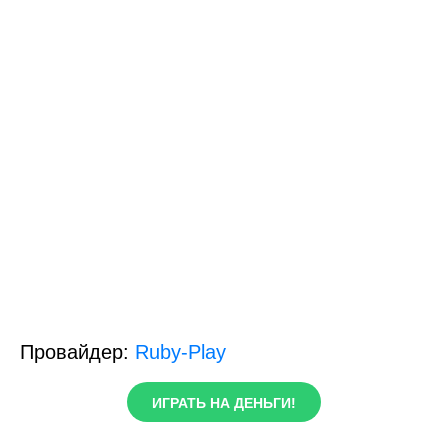
Провайдер:
Ruby-Play
ИГРАТЬ НА ДЕНЬГИ!