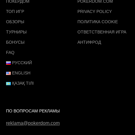
ПОКЕРДОМ
POKERDOM.COM
ТОП ИГР
PRIVACY POLICY
ОБЗОРЫ
ПОЛИТИКА COOKIE
ТУРНИРЫ
ОТВЕТСТВЕННАЯ ИГРА
БОНУСЫ
АНТИФРОД
FAQ
РУССКИЙ
ENGLISH
ҚАЗАҚ ТІЛІ
ПО ВОПРОСАМ РЕКЛАМЫ
reklama@pokerdom.com