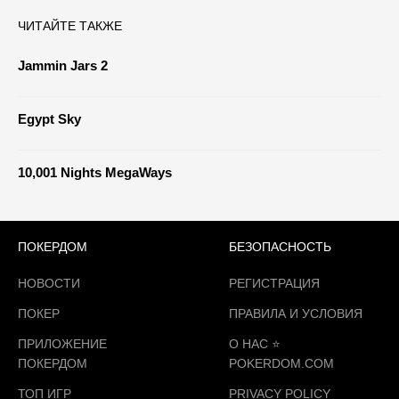
ЧИТАЙТЕ ТАКЖЕ
Jammin Jars 2
Egypt Sky
10,001 Nights MegaWays
ПОКЕРДОМ
БЕЗОПАСНОСТЬ
НОВОСТИ
РЕГИСТРАЦИЯ
ПОКЕР
ПРАВИЛА И УСЛОВИЯ
ПРИЛОЖЕНИЕ
О НАС ⭐️
ПОКЕРДОМ
POKERDOM.COM
ТОП ИГР
PRIVACY POLICY