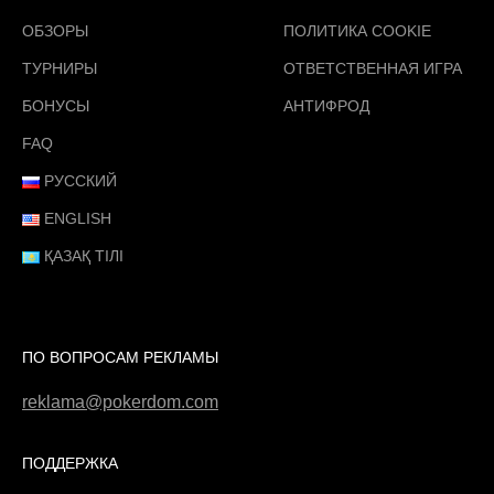
ОБЗОРЫ
ПОЛИТИКА COOKIE
ТУРНИРЫ
ОТВЕТСТВЕННАЯ ИГРА
БОНУСЫ
АНТИФРОД
FAQ
РУССКИЙ
ENGLISH
ҚАЗАҚ ТІЛІ
ПО ВОПРОСАМ РЕКЛАМЫ
reklama@pokerdom.com
ПОДДЕРЖКА