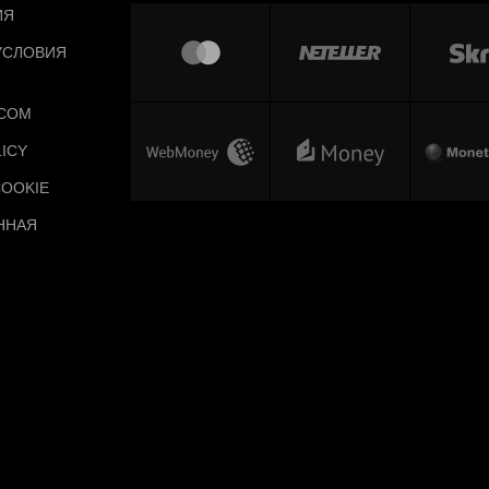
ИЯ
УСЛОВИЯ
COM
LICY
OOKIE
ННАЯ