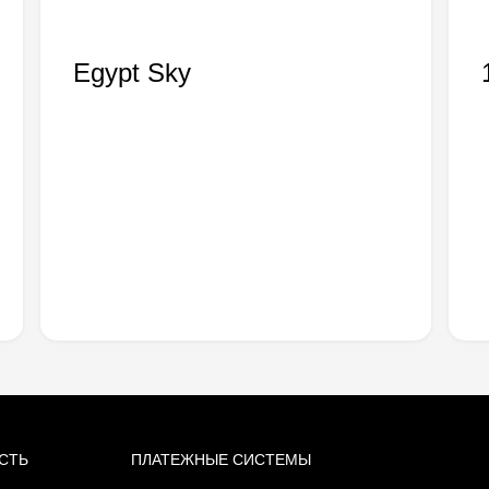
Egypt Sky
СТЬ
ПЛАТЕЖНЫЕ СИСТЕМЫ