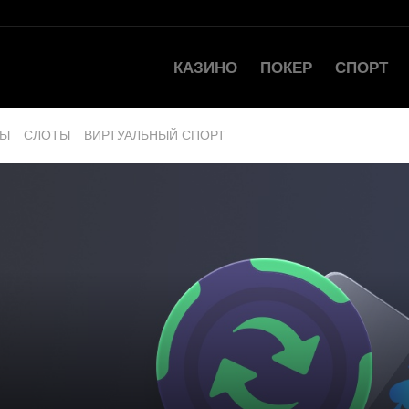
КАЗИНО
ПОКЕР
СПОРТ
РЫ
СЛОТЫ
ВИРТУАЛЬНЫЙ СПОРТ