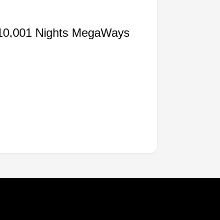
10,001 Nights MegaWays