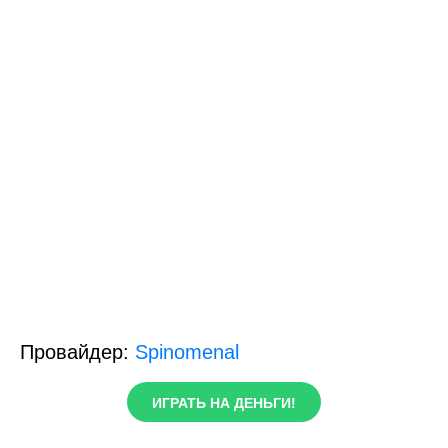
Провайдер:
Spinomenal
ИГРАТЬ НА ДЕНЬГИ!