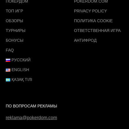
ПОКЕРДОМ
POKERDOM.COM
ТОП ИГР
PRIVACY POLICY
ОБЗОРЫ
ПОЛИТИКА COOKIE
ТУРНИРЫ
ОТВЕТСТВЕННАЯ ИГРА
БОНУСЫ
АНТИФРОД
FAQ
РУССКИЙ
ENGLISH
ҚАЗАҚ ТІЛІ
ПО ВОПРОСАМ РЕКЛАМЫ
reklama@pokerdom.com