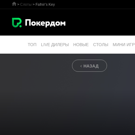
>
Слоты
>
Fafnir’s Key
ТОП
LIVE ДИЛЕРЫ
НОВЫЕ
СТОЛЫ
МИНИ ИГ
НАЗАД