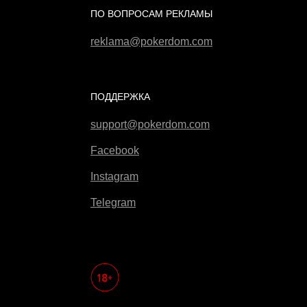
ПО ВОПРОСАМ РЕКЛАМЫ
reklama@pokerdom.com
ПОДДЕРЖКА
support@pokerdom.com
Facebook
Instagram
Telegram