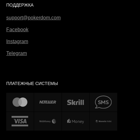
ПОДДЕРЖКА
support@pokerdom.com
Facebook
Instagram
Telegram
ПЛАТЕЖНЫЕ СИСТЕМЫ