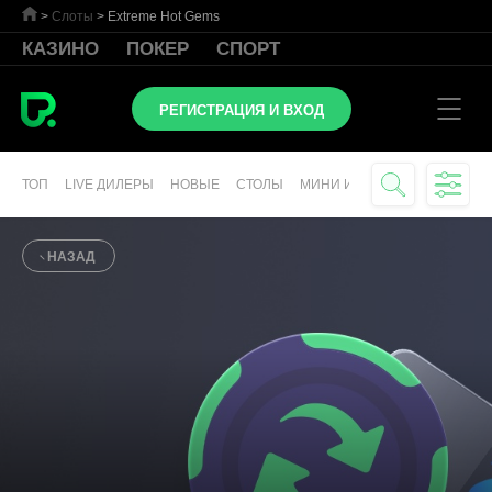
>
Слоты
>
Extreme Hot Gems
КАЗИНО
ПОКЕР
СПОРТ
РЕГИСТРАЦИЯ И ВХОД
ТОП
LIVE ДИЛЕРЫ
НОВЫЕ
СТОЛЫ
МИНИ ИГРЫ
СЛОТЫ
ВИР
НАЗАД