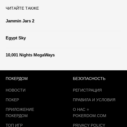
ЧИТАЙТЕ ТАКЖЕ
Jammin Jars 2
Egypt Sky
10,001 Nights MegaWays
ПОКЕРДОМ
БЕЗОПАСНОСТЬ
НОВОСТИ
РЕГИСТРАЦИЯ
ПОКЕР
ПРАВИЛА И УСЛОВИЯ
ПРИЛОЖЕНИЕ
О НАС ⭐️
ПОКЕРДОМ
POKERDOM.COM
ТОП ИГР
PRIVACY POLICY