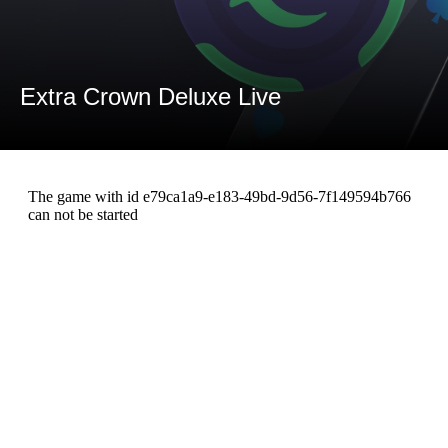
Extra Crown Deluxe Live