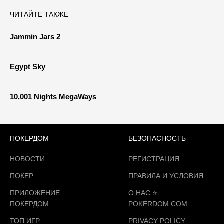
ЧИТАЙТЕ ТАКЖЕ
Jammin Jars 2
Egypt Sky
10,001 Nights MegaWays
ПОКЕРДОМ
БЕЗОПАСНОСТЬ
НОВОСТИ
РЕГИСТРАЦИЯ
ПОКЕР
ПРАВИЛА И УСЛОВИЯ
ПРИЛОЖЕНИЕ
О НАС ⭐️
ПОКЕРДОМ
POKERDOM.COM
ТОП ИГР
PRIVACY POLICY