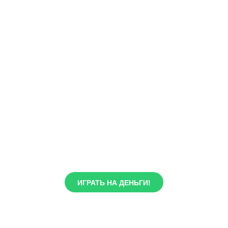
ИГРАТЬ НА ДЕНЬГИ!