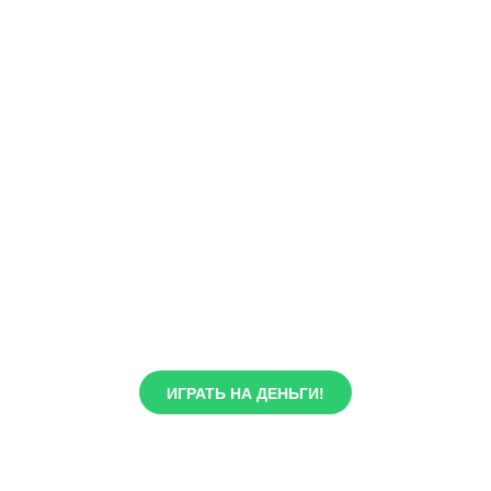
ИГРАТЬ НА ДЕНЬГИ!