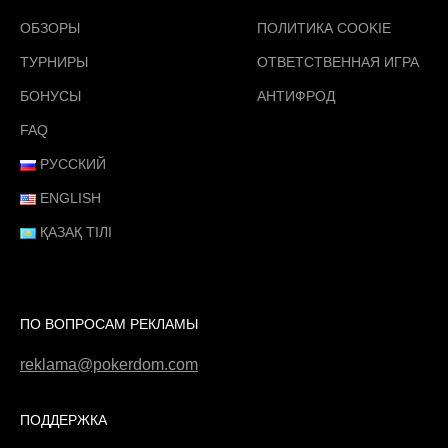
ОБЗОРЫ
ПОЛИТИКА COOKIE
ТУРНИРЫ
ОТВЕТСТВЕННАЯ ИГРА
БОНУСЫ
АНТИФРОД
FAQ
РУССКИЙ
ENGLISH
ҚАЗАҚ ТІЛІ
ПО ВОПРОСАМ РЕКЛАМЫ
reklama@pokerdom.com
ПОДДЕРЖКА