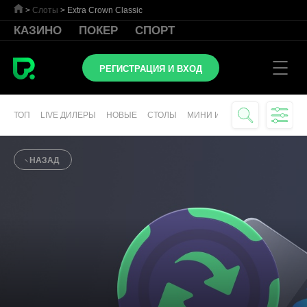
>
Слоты
>
Extra Crown Classic
КАЗИНО
ПОКЕР
СПОРТ
РЕГИСТРАЦИЯ И ВХОД
ТОП
LIVE ДИЛЕРЫ
НОВЫЕ
СТОЛЫ
МИНИ ИГРЫ
СЛОТЫ
ВИР
НАЗАД