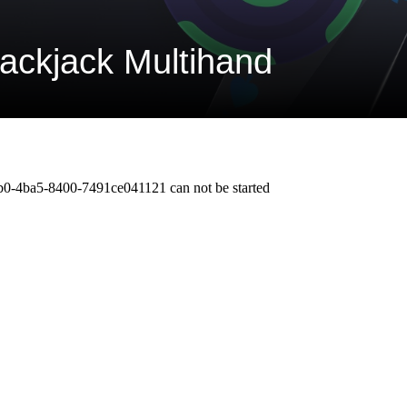
ackjack Multihand