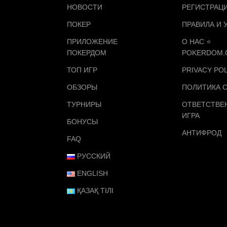
НОВОСТИ
РЕГИСТРАЦ
ПОКЕР
ПРАВИЛА И 
ПРИЛОЖЕНИЕ
О НАС ⭐️
ПОКЕРДОМ
POKERDOM.
ТОП ИГР
PRIVACY PO
ОБЗОРЫ
ПОЛИТИКА C
ТУРНИРЫ
ОТВЕТСТВЕ
ИГРА
БОНУСЫ
АНТИФРОД
FAQ
РУССКИЙ
ENGLISH
ҚАЗАҚ ТІЛІ