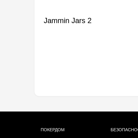
Jammin Jars 2
ПОКЕРДОМ
БЕЗОПАСНО