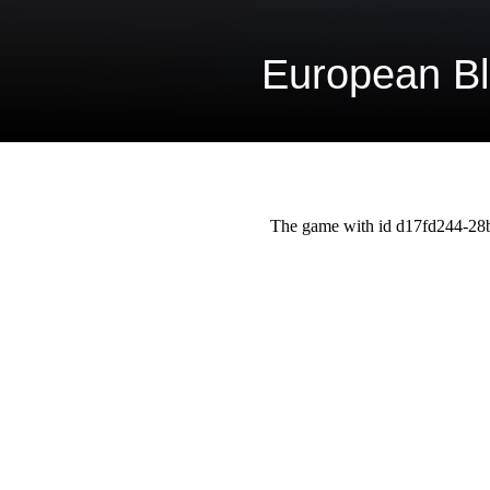
European Bl