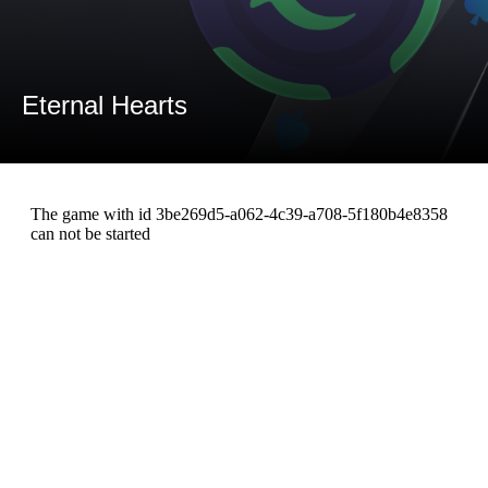
Eternal Hearts