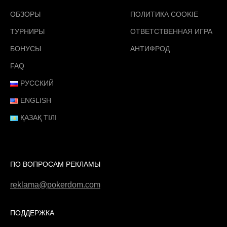
ОБЗОРЫ
ПОЛИТИКА COOKIE
ТУРНИРЫ
ОТВЕТСТВЕННАЯ ИГРА
БОНУСЫ
АНТИФРОД
FAQ
РУССКИЙ
ENGLISH
ҚАЗАҚ ТІЛІ
ПО ВОПРОСАМ РЕКЛАМЫ
reklama@pokerdom.com
ПОДДЕРЖКА