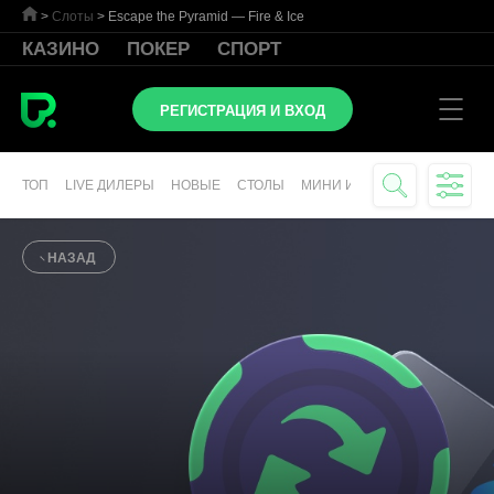
>
Слоты
>
Escape the Pyramid — Fire & Ice
КАЗИНО
ПОКЕР
СПОРТ
РЕГИСТРАЦИЯ И ВХОД
ТОП
LIVE ДИЛЕРЫ
НОВЫЕ
СТОЛЫ
МИНИ ИГРЫ
СЛОТЫ
ВИР
НАЗАД