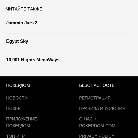
ЧИТАЙТЕ ТАКЖЕ
Jammin Jars 2
Egypt Sky
10,001 Nights MegaWays
ПОКЕРДОМ
БЕЗОПАСНОСТЬ
НОВОСТИ
РЕГИСТРАЦИЯ
ПОКЕР
ПРАВИЛА И УСЛОВИЯ
ПРИЛОЖЕНИЕ
О НАС ⭐️
ПОКЕРДОМ
POKERDOM.COM
ТОП ИГР
PRIVACY POLICY