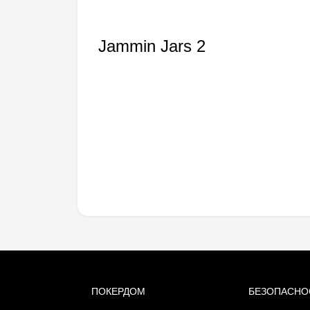
Jammin Jars 2
ПОКЕРДОМ
БЕЗОПАСНО