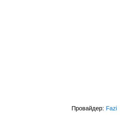
Провайдер:
Fazi