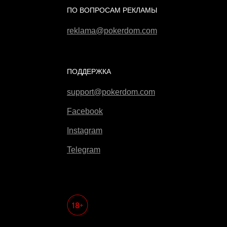
ПО ВОПРОСАМ РЕКЛАМЫ
reklama@pokerdom.com
ПОДДЕРЖКА
support@pokerdom.com
Facebook
Instagram
Telegram