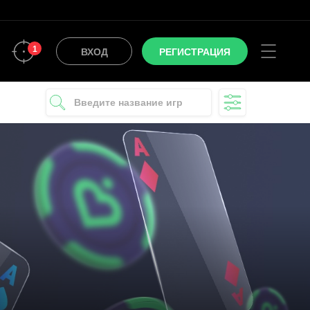
1
ВХОД
РЕГИСТРАЦИЯ