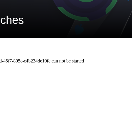
iches