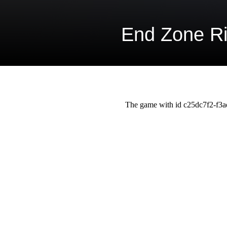
End Zone R