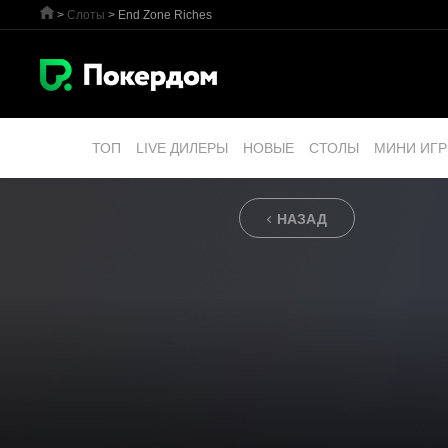
>
Слоты
>
End Zone Riches
ТОП
LIVE ДИЛЕРЫ
НОВЫЕ
СТОЛЫ
МИНИ ИГ
НАЗАД