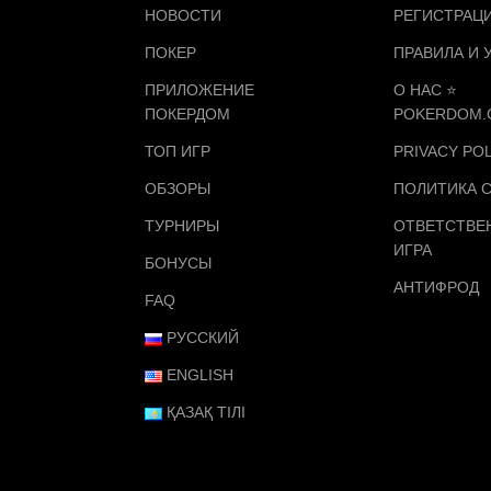
НОВОСТИ
РЕГИСТРАЦ
ПОКЕР
ПРАВИЛА И 
ПРИЛОЖЕНИЕ
О НАС ⭐️
ПОКЕРДОМ
POKERDOM.
ТОП ИГР
PRIVACY PO
ОБЗОРЫ
ПОЛИТИКА C
ТУРНИРЫ
ОТВЕТСТВЕ
ИГРА
БОНУСЫ
АНТИФРОД
FAQ
РУССКИЙ
ENGLISH
ҚАЗАҚ ТІЛІ