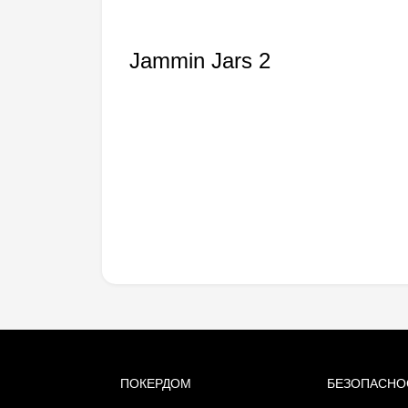
Jammin Jars 2
ПОКЕРДОМ
БЕЗОПАСНО