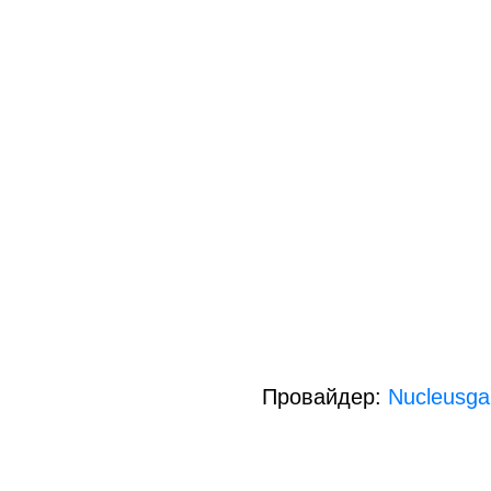
Провайдер:
Nucleusg