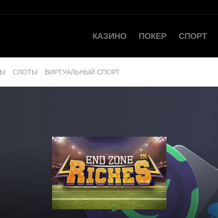
КАЗИНО
ПОКЕР
СПОРТ
РЫ
СЛОТЫ
ВИРТУАЛЬНЫЙ СПОРТ