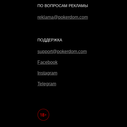
ПО ВОПРОСАМ РЕКЛАМЫ
reklama@pokerdom.com
ПОДДЕРЖКА
support@pokerdom.com
Facebook
Instagram
Telegram