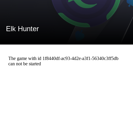
Elk Hunter