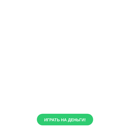
ИГРАТЬ НА ДЕНЬГИ!