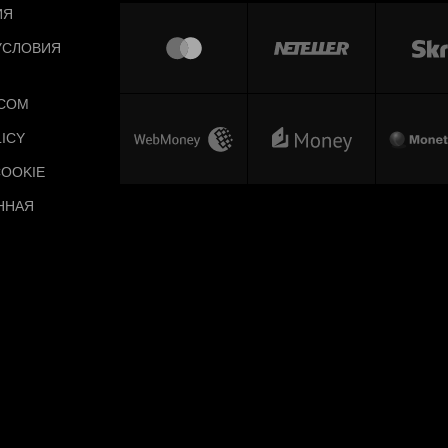
ИЯ
УСЛОВИЯ
COM
LICY
OOKIE
ННАЯ